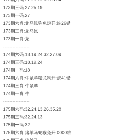
173期三码:
27.25.19
173期一码:27
173期六肖:龙马鼠狗兔鸡开:蛇26错
173期三肖:龙马鼠
173期一肖:龙
-----------------
174期六码:18.19.24.32.27.09
174期三码:
18.19.24
174期一码:18
174期六肖:牛鼠羊猪龙狗开:虎41错
174期三肖:牛鼠羊
174期一肖:牛
-----------------
175期六码:32.24.13.26.35.28
175期三码:
32.24.13
175期一码:32
175期六肖:猪羊马蛇猴兔开:0000准