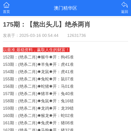
澳门精华区
首页
返回
175期：【熬出头儿】绝杀两肖
发表于：2025-03-16 00:54:44
12631736
以最准,最稳资料，赢取人生的财富！
152期：(绝杀二肖)✺猴牛✺开：狗45准
153期：(绝杀二肖)✺羊兔✺开：虎41准
154期：(绝杀二肖)✺龙鼠✺开：虎41准
155期：(绝杀二肖)✺兔蛇✺开：鼠07准
156期：(绝杀二肖)✺蛇猪✺开：马01准
157期：(绝杀二肖)✺猪羊✺开：兔40准
158期：(绝杀二肖)✺兔鼠✺开：兔16错
159期：(绝杀二肖)✺龙鸡✺开：龙39错
160期：(绝杀二肖)✺猴龙✺开：蛇02准
161期：(绝杀二肖)✺兔虎✺开：猪08准
162期：(绝杀二肖)✺马狗✺开：猪32准