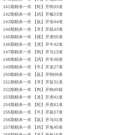
141期精杀一肖 【蛇】开狗33准
142期精杀一肖 【鸡】开猴23准
143期精杀一肖 【鼠】开张44准
144期精杀一肖 【羊】开鼠43准
145期精杀一肖 【猪】开虎05准
146期精杀一肖 【虎】开牛42准
147期精杀一肖 【狗】开马13准
148期精杀一肖 【鸡】开羊48准
149期精杀一肖 【牛】开龙27准
150期精杀一肖 【鼠】开狗09准
151期精杀一肖 【羊】开鼠31准
152期精杀一肖 【狗】开狗45错
153期精杀一肖 【龙】开虎41准
154期精杀一肖 【蛇】开虎41准
155期精杀一肖 【牛】开鼠07准
156期精杀一肖 【鼠】开马01准
157期精杀一肖 【鸡】开兔40准
158期精杀一肖 【羊】开兔16准