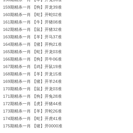
159期精杀一肖 【狗】开龙39准
160期精杀一肖 【蛇】开蛇02准
161期精杀一肖 【牛】开猪08准
162期精杀一肖 【鼠】开猪32准
163期精杀一肖 【羊】开马37准
164期精杀一肖 【猪】开狗21准
165期精杀一肖 【蛇】开龙03准
166期精杀一肖 【狗】开牛06准
167期精杀一肖 【鸡】开鼠19准
168期精杀一肖 【羊】开龙15准
169期精杀一肖 【猪】开羊24准
170期精杀一肖 【鼠】开龙03准
171期精杀一肖 【狗】开兔28准
172期精杀一肖 【虎】开猪44准
173期精杀一肖 【羊】开蛇26准
174期精杀一肖 【蛇】开虎41准
175期精杀一肖 【猪】开0000准