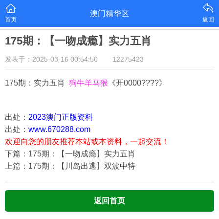
澳门精华区
首页
返回
175期：【一吻成瘾】实力五肖
发表于：2025-03-16 00:54:56
12275423
175期：实力五肖
狗牛羊马猴
《开0000????》
出处：
2023澳门正版资料
出处：
www.670288.com
欢迎向您的朋友推荐本站或本资料，一起交流！
下篇：175期：【一吻成瘾】实力五肖
上篇：175期：【川岛出逃】双波中特
返回首页