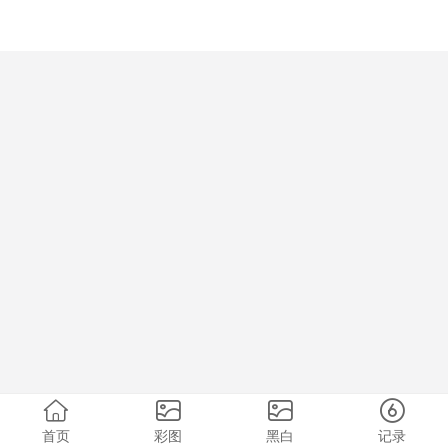
首页
彩图
黑白
记录