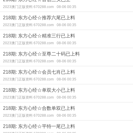
2023澳门正版资料 670288.com
08-06 00:35
218期: 东方心经☆推荐六尾已上料
2023澳门正版资料 670288.com
08-06 00:35
218期: 东方心经☆精准三行已上料
2023澳门正版资料 670288.com
08-06 00:35
218期: 东方心经☆至尊二十码已上料
2023澳门正版资料 670288.com
08-06 00:35
218期: 东方心经☆会员七肖已上料
2023澳门正版资料 670288.com
08-06 00:35
218期: 东方心经☆单双大小已上料
2023澳门正版资料 670288.com
08-06 00:35
218期: 东方心经☆合数单双已上料
2023澳门正版资料 670288.com
08-06 00:35
218期: 东方心经☆平特一尾已上料