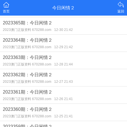
今日闲情２
首页
返回
2023365期：今日闲情２
2023澳门正版资料 670288.com
12-30 21:42
2023364期：今日闲情２
2023澳门正版资料 670288.com
12-29 21:42
2023363期：今日闲情２
2023澳门正版资料 670288.com
12-28 21:44
2023362期：今日闲情２
2023澳门正版资料 670288.com
12-27 21:43
2023361期：今日闲情２
2023澳门正版资料 670288.com
12-26 21:41
2023360期：今日闲情２
2023澳门正版资料 670288.com
12-25 21:41
2023359期：今日闲情２