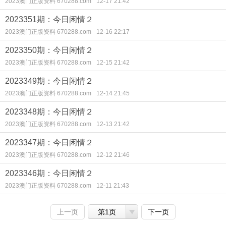
2023澳门正版资料 670288.com
12-17 21:42
2023351期：今日闲情２
2023澳门正版资料 670288.com
12-16 22:17
2023350期：今日闲情２
2023澳门正版资料 670288.com
12-15 21:42
2023349期：今日闲情２
2023澳门正版资料 670288.com
12-14 21:45
2023348期：今日闲情２
2023澳门正版资料 670288.com
12-13 21:42
2023347期：今日闲情２
2023澳门正版资料 670288.com
12-12 21:46
2023346期：今日闲情２
2023澳门正版资料 670288.com
12-11 21:43
上一页
第1页
下一页