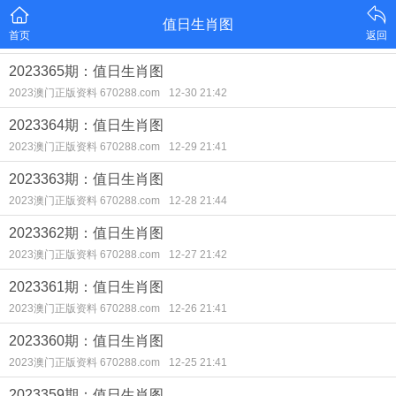
值日生肖图
首页
返回
2023365期：值日生肖图
2023澳门正版资料 670288.com
12-30 21:42
2023364期：值日生肖图
2023澳门正版资料 670288.com
12-29 21:41
2023363期：值日生肖图
2023澳门正版资料 670288.com
12-28 21:44
2023362期：值日生肖图
2023澳门正版资料 670288.com
12-27 21:42
2023361期：值日生肖图
2023澳门正版资料 670288.com
12-26 21:41
2023360期：值日生肖图
2023澳门正版资料 670288.com
12-25 21:41
2023359期：值日生肖图