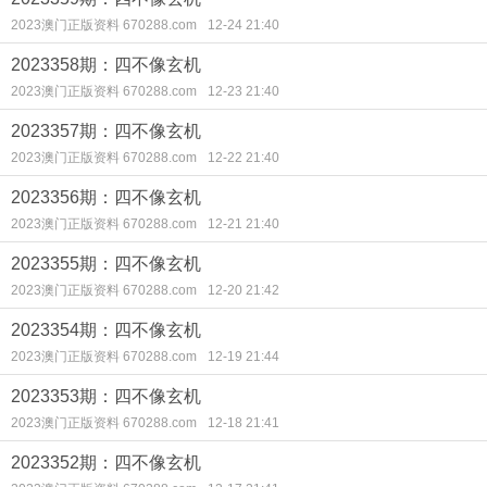
2023澳门正版资料 670288.com
12-24 21:40
2023358期：四不像玄机
2023澳门正版资料 670288.com
12-23 21:40
2023357期：四不像玄机
2023澳门正版资料 670288.com
12-22 21:40
2023356期：四不像玄机
2023澳门正版资料 670288.com
12-21 21:40
2023355期：四不像玄机
2023澳门正版资料 670288.com
12-20 21:42
2023354期：四不像玄机
2023澳门正版资料 670288.com
12-19 21:44
2023353期：四不像玄机
2023澳门正版资料 670288.com
12-18 21:41
2023352期：四不像玄机