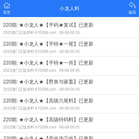
小龙人料
首页
返回
220期: ★小龙人★【平码★复试】已更新
2023澳门正版资料 670288.com
08-08 00:35
220期: ★小龙人★【平特★一尾】已更新
2023澳门正版资料 670288.com
08-08 00:35
220期: ★小龙人★【平特★一肖】已更新
2023澳门正版资料 670288.com
08-08 00:35
220期: ★小龙人★【野兽与家畜】已更新
2023澳门正版资料 670288.com
08-08 00:35
220期: ★小龙人★【高级六尾料】已更新
2023澳门正版资料 670288.com
08-08 00:35
220期: ★小龙人★【高级特码料】已更新
2023澳门正版资料 670288.com
08-08 00:35
220期: ★小龙人★【⑥肖选①肖】已更新