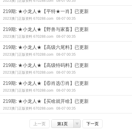
2023澳门正版资料 670288.com
08-07 00:35
219期: ★小龙人★【平特★一肖】已更新
2023澳门正版资料 670288.com
08-07 00:35
219期: ★小龙人★【野兽与家畜】已更新
2023澳门正版资料 670288.com
08-07 00:35
219期: ★小龙人★【高级六尾料】已更新
2023澳门正版资料 670288.com
08-07 00:35
219期: ★小龙人★【高级特码料】已更新
2023澳门正版资料 670288.com
08-07 00:35
219期: ★小龙人★【⑥肖选①肖】已更新
2023澳门正版资料 670288.com
08-07 00:35
219期: ★小龙人★【买啥就开啥】已更新
2023澳门正版资料 670288.com
08-07 00:35
上一页
第1页
下一页