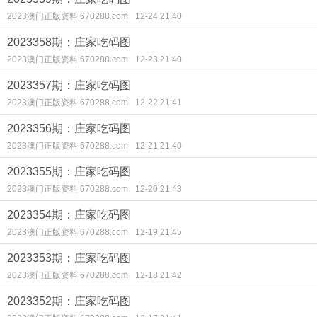
2023澳门正版资料 670288.com
12-24 21:40
2023358期：庄家吃码图
2023澳门正版资料 670288.com
12-23 21:40
2023357期：庄家吃码图
2023澳门正版资料 670288.com
12-22 21:41
2023356期：庄家吃码图
2023澳门正版资料 670288.com
12-21 21:40
2023355期：庄家吃码图
2023澳门正版资料 670288.com
12-20 21:43
2023354期：庄家吃码图
2023澳门正版资料 670288.com
12-19 21:45
2023353期：庄家吃码图
2023澳门正版资料 670288.com
12-18 21:42
2023352期：庄家吃码图