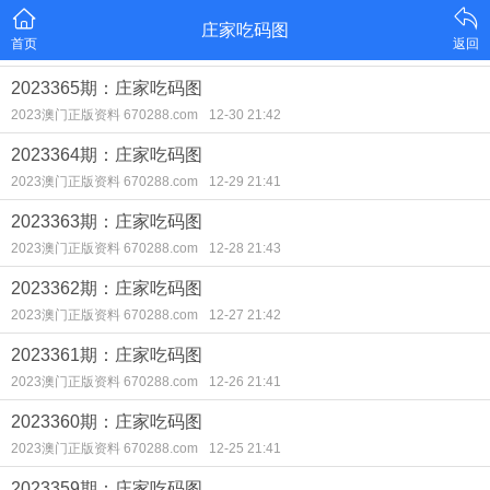
庄家吃码图
首页
返回
2023365期：庄家吃码图
2023澳门正版资料 670288.com
12-30 21:42
2023364期：庄家吃码图
2023澳门正版资料 670288.com
12-29 21:41
2023363期：庄家吃码图
2023澳门正版资料 670288.com
12-28 21:43
2023362期：庄家吃码图
2023澳门正版资料 670288.com
12-27 21:42
2023361期：庄家吃码图
2023澳门正版资料 670288.com
12-26 21:41
2023360期：庄家吃码图
2023澳门正版资料 670288.com
12-25 21:41
2023359期：庄家吃码图