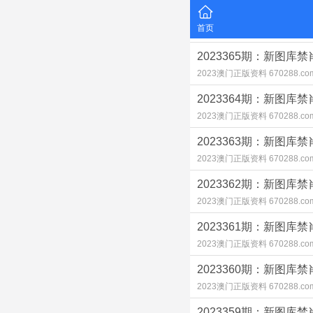
首页
2023365期：新图库禁
2023澳门正版资料 670288.co
2023364期：新图库禁
2023澳门正版资料 670288.co
2023363期：新图库禁
2023澳门正版资料 670288.co
2023362期：新图库禁
2023澳门正版资料 670288.co
2023361期：新图库禁
2023澳门正版资料 670288.co
2023360期：新图库禁
2023澳门正版资料 670288.co
2023359期：新图库禁