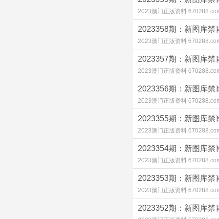
2023澳门正版资料 670288.co
2023358期：新图库禁
2023澳门正版资料 670288.co
2023357期：新图库禁
2023澳门正版资料 670288.co
2023356期：新图库禁
2023澳门正版资料 670288.co
2023355期：新图库禁
2023澳门正版资料 670288.co
2023354期：新图库禁
2023澳门正版资料 670288.co
2023353期：新图库禁
2023澳门正版资料 670288.co
2023352期：新图库禁