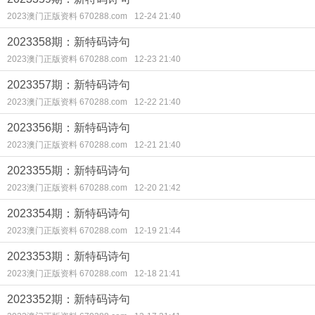
2023澳门正版资料 670288.com
12-24 21:40
2023358期：新特码诗句
2023澳门正版资料 670288.com
12-23 21:40
2023357期：新特码诗句
2023澳门正版资料 670288.com
12-22 21:40
2023356期：新特码诗句
2023澳门正版资料 670288.com
12-21 21:40
2023355期：新特码诗句
2023澳门正版资料 670288.com
12-20 21:42
2023354期：新特码诗句
2023澳门正版资料 670288.com
12-19 21:44
2023353期：新特码诗句
2023澳门正版资料 670288.com
12-18 21:41
2023352期：新特码诗句