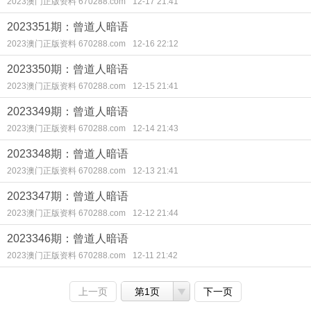
2023澳门正版资料 670288.com
12-17 21:41
2023351期：曾道人暗语
2023澳门正版资料 670288.com
12-16 22:12
2023350期：曾道人暗语
2023澳门正版资料 670288.com
12-15 21:41
2023349期：曾道人暗语
2023澳门正版资料 670288.com
12-14 21:43
2023348期：曾道人暗语
2023澳门正版资料 670288.com
12-13 21:41
2023347期：曾道人暗语
2023澳门正版资料 670288.com
12-12 21:44
2023346期：曾道人暗语
2023澳门正版资料 670288.com
12-11 21:42
上一页
第1页
下一页