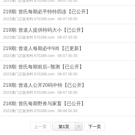
2023澳门正版资料 670288.com
08-07 00:30
219期: 曾氏每期必平特特四连【已公开】
2023澳门正版资料 670288.com
08-07 00:30
219期: 曾道人提供特码大小【已公开】
2023澳门正版资料 670288.com
08-07 00:30
219期: 曾道人每期必中9肖【已更新】
2023澳门正版资料 670288.com
08-07 00:30
219期: 曾氏每期前后--预测【已公开】
2023澳门正版资料 670288.com
08-07 00:30
219期: 曾道人公开20码中特【已公开】
2023澳门正版资料 670288.com
08-07 00:30
218期: 曾氏每期野兽与家畜【已公开】
2023澳门正版资料 670288.com
08-06 00:30
上一页
第1页
下一页