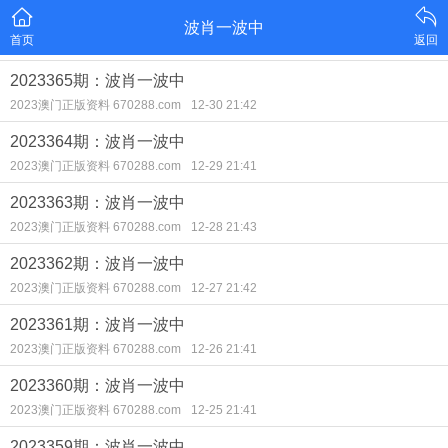
波肖一波中
首页
返回
2023365期：波肖一波中
2023澳门正版资料 670288.com
12-30 21:42
2023364期：波肖一波中
2023澳门正版资料 670288.com
12-29 21:41
2023363期：波肖一波中
2023澳门正版资料 670288.com
12-28 21:43
2023362期：波肖一波中
2023澳门正版资料 670288.com
12-27 21:42
2023361期：波肖一波中
2023澳门正版资料 670288.com
12-26 21:41
2023360期：波肖一波中
2023澳门正版资料 670288.com
12-25 21:41
2023359期：波肖一波中