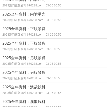
2023澳门正版资料 670288.com
03-16 00:55
2025全年资料：内输尽光
2023澳门正版资料 670288.com
03-16 00:55
2025全年资料：正版禁肖
2023澳门正版资料 670288.com
03-16 00:55
2025全年资料：正版禁肖
2023澳门正版资料 670288.com
03-16 00:55
2025全年资料：另版禁肖
2023澳门正版资料 670288.com
03-16 00:55
2025全年资料：另版禁肖
2023澳门正版资料 670288.com
03-16 00:55
2025全年资料：澳欲钱料
2023澳门正版资料 670288.com
03-16 00:55
2025全年资料：澳欲钱料