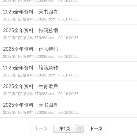
2023澳门正版资料 670288.com
03-16 00:55
2025全年资料：天书四肖
2023澳门正版资料 670288.com
03-16 00:55
2025全年资料：特码总纲
2023澳门正版资料 670288.com
03-16 00:55
2025全年资料：什么特码
2023澳门正版资料 670288.com
03-16 00:55
2025全年资料：脑筋急转
2023澳门正版资料 670288.com
03-16 00:55
2025全年资料：生肖歇后
2023澳门正版资料 670288.com
03-16 00:55
2025全年资料：天书四肖
2023澳门正版资料 670288.com
03-16 00:55
上一页
第1页
下一页