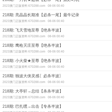
2023澳门正版资料 670288.com
08-06 00:40
218期: 亮晶晶长期准【必杀一尾】最牛记录
2023澳门正版资料 670288.com
08-06 00:40
218期: 飞天雪地至尊【绝杀半波】
2023澳门正版资料 670288.com
08-06 00:40
218期: 鹰枪灭庄至尊【绝杀半波】
2023澳门正版资料 670288.com
08-06 00:40
218期: 小火柴★至尊【绝杀半波】
2023澳门正版资料 670288.com
08-06 00:40
218期: 独波大侠灵感〖必杀半波〗
2023澳门正版资料 670288.com
08-06 00:40
218期: 大亭轩→总结【杀杀半波】
2023澳门正版资料 670288.com
08-06 00:40
218期: 巴扎嘿→出击【专杀半波】