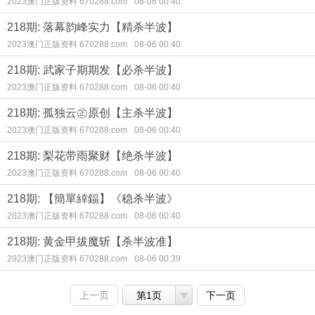
2023澳门正版资料 670288.com
08-06 00:40
218期: 落幕韵峰实力【精杀半波】
2023澳门正版资料 670288.com
08-06 00:40
218期: 武家子期期发【必杀半波】
2023澳门正版资料 670288.com
08-06 00:40
218期: 孤独云㊣原创【主杀半波】
2023澳门正版资料 670288.com
08-06 00:40
218期: 梨花带雨聚财【绝杀半波】
2023澳门正版资料 670288.com
08-06 00:40
218期: 【簡單緈鍢】《稳杀半波》
2023澳门正版资料 670288.com
08-06 00:40
218期: 黄金甲拔魔斩【杀半波准】
2023澳门正版资料 670288.com
08-06 00:39
上一页
第1页
下一页