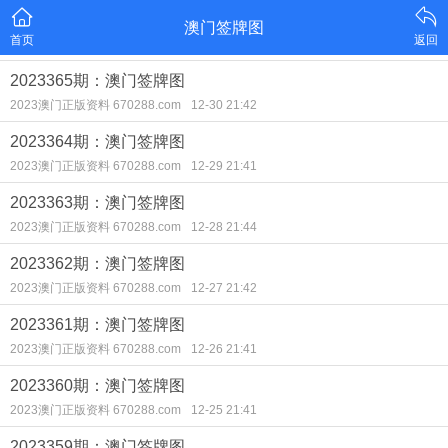
澳门签牌图
首页
返回
2023365期：澳门签牌图
2023澳门正版资料 670288.com
12-30 21:42
2023364期：澳门签牌图
2023澳门正版资料 670288.com
12-29 21:41
2023363期：澳门签牌图
2023澳门正版资料 670288.com
12-28 21:44
2023362期：澳门签牌图
2023澳门正版资料 670288.com
12-27 21:42
2023361期：澳门签牌图
2023澳门正版资料 670288.com
12-26 21:41
2023360期：澳门签牌图
2023澳门正版资料 670288.com
12-25 21:41
2023359期：澳门签牌图