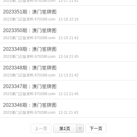
2023澳门正版资料 670288.com
12-17 21:42
2023351期：澳门签牌图
2023澳门正版资料 670288.com
12-16 22:16
2023350期：澳门签牌图
2023澳门正版资料 670288.com
12-15 21:42
2023349期：澳门签牌图
2023澳门正版资料 670288.com
12-14 21:45
2023348期：澳门签牌图
2023澳门正版资料 670288.com
12-13 21:42
2023347期：澳门签牌图
2023澳门正版资料 670288.com
12-12 21:45
2023346期：澳门签牌图
2023澳门正版资料 670288.com
12-11 21:43
上一页
第1页
下一页