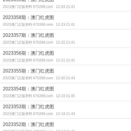
2023澳门正版资料 670288.com
12-24 21:41
2023358期：澳门红虎图
2023澳门正版资料 670288.com
12-23 21:41
2023357期：澳门红虎图
2023澳门正版资料 670288.com
12-22 21:41
2023356期：澳门红虎图
2023澳门正版资料 670288.com
12-21 21:41
2023355期：澳门红虎图
2023澳门正版资料 670288.com
12-20 21:43
2023354期：澳门红虎图
2023澳门正版资料 670288.com
12-19 21:45
2023353期：澳门红虎图
2023澳门正版资料 670288.com
12-18 21:43
2023352期：澳门红虎图