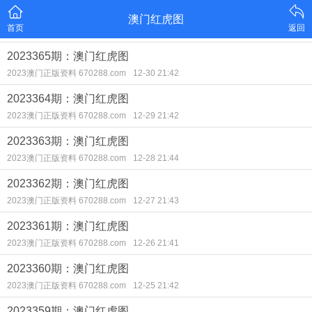
澳门红虎图
首页
返回
2023365期：澳门红虎图
2023澳门正版资料 670288.com
12-30 21:42
2023364期：澳门红虎图
2023澳门正版资料 670288.com
12-29 21:42
2023363期：澳门红虎图
2023澳门正版资料 670288.com
12-28 21:44
2023362期：澳门红虎图
2023澳门正版资料 670288.com
12-27 21:43
2023361期：澳门红虎图
2023澳门正版资料 670288.com
12-26 21:41
2023360期：澳门红虎图
2023澳门正版资料 670288.com
12-25 21:42
2023359期：澳门红虎图