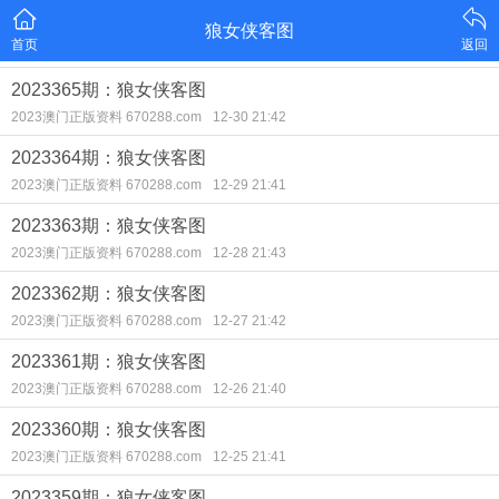
狼女侠客图
首页
返回
2023365期：狼女侠客图
2023澳门正版资料 670288.com
12-30 21:42
2023364期：狼女侠客图
2023澳门正版资料 670288.com
12-29 21:41
2023363期：狼女侠客图
2023澳门正版资料 670288.com
12-28 21:43
2023362期：狼女侠客图
2023澳门正版资料 670288.com
12-27 21:42
2023361期：狼女侠客图
2023澳门正版资料 670288.com
12-26 21:40
2023360期：狼女侠客图
2023澳门正版资料 670288.com
12-25 21:41
2023359期：狼女侠客图