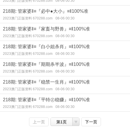
2023澳门正版资料 670288.com
08-06 00:30
218期: 管家婆‖≡『必中●大小』≡‖100%准
2023澳门正版资料 670288.com
08-06 00:30
218期: 管家婆‖≡『家畜与野兽』≡‖100%准
2023澳门正版资料 670288.com
08-06 00:30
218期: 管家婆‖≡『白小姐杀肖』≡‖100%准
2023澳门正版资料 670288.com
08-06 00:30
218期: 管家婆‖≡『期期杀半波』≡‖100%准
2023澳门正版资料 670288.com
08-06 00:30
218期: 管家婆‖≡『稳禁一生肖』≡‖100%准
2023澳门正版资料 670288.com
08-06 00:30
218期: 管家婆‖≡『平特㊣稳赚』≡‖100%准
2023澳门正版资料 670288.com
08-06 00:30
上一页
第1页
下一页