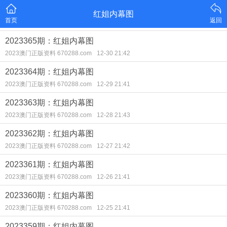
红姐内幕图
首页
返回
2023365期：红姐内幕图
2023澳门正版资料 670288.com
12-30 21:42
2023364期：红姐内幕图
2023澳门正版资料 670288.com
12-29 21:41
2023363期：红姐内幕图
2023澳门正版资料 670288.com
12-28 21:43
2023362期：红姐内幕图
2023澳门正版资料 670288.com
12-27 21:42
2023361期：红姐内幕图
2023澳门正版资料 670288.com
12-26 21:41
2023360期：红姐内幕图
2023澳门正版资料 670288.com
12-25 21:41
2023359期：红姐内幕图