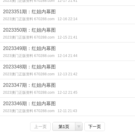
2023澳门正版资料 670288.com
12-17 21:41
2023351期：红姐内幕图
2023澳门正版资料 670288.com
12-16 22:14
2023350期：红姐内幕图
2023澳门正版资料 670288.com
12-15 21:41
2023349期：红姐内幕图
2023澳门正版资料 670288.com
12-14 21:44
2023348期：红姐内幕图
2023澳门正版资料 670288.com
12-13 21:42
2023347期：红姐内幕图
2023澳门正版资料 670288.com
12-12 21:45
2023346期：红姐内幕图
2023澳门正版资料 670288.com
12-11 21:43
上一页
第1页
下一页