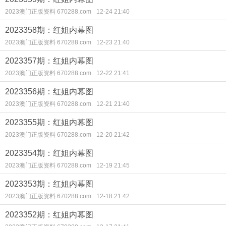
2023澳门正版资料 670288.com
12-24 21:40
2023358期：红姐内幕图
2023澳门正版资料 670288.com
12-23 21:40
2023357期：红姐内幕图
2023澳门正版资料 670288.com
12-22 21:41
2023356期：红姐内幕图
2023澳门正版资料 670288.com
12-21 21:40
2023355期：红姐内幕图
2023澳门正版资料 670288.com
12-20 21:42
2023354期：红姐内幕图
2023澳门正版资料 670288.com
12-19 21:45
2023353期：红姐内幕图
2023澳门正版资料 670288.com
12-18 21:42
2023352期：红姐内幕图