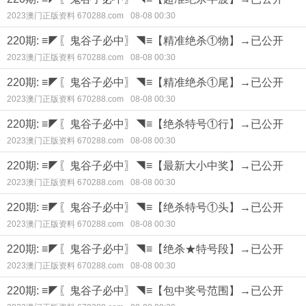
2023澳门正版资料 670288.com
08-08 00:30
220期: ≡◤〖鬼谷子必中〗◥≡【精准绝杀①物】→已公开
2023澳门正版资料 670288.com
08-08 00:30
220期: ≡◤〖鬼谷子必中〗◥≡【精准绝杀①尾】→已公开
2023澳门正版资料 670288.com
08-08 00:30
220期: ≡◤〖鬼谷子必中〗◥≡【绝杀特号①行】→已公开
2023澳门正版资料 670288.com
08-08 00:30
220期: ≡◤〖鬼谷子必中〗◥≡【最新大小中奖】→已公开
2023澳门正版资料 670288.com
08-08 00:30
220期: ≡◤〖鬼谷子必中〗◥≡【绝杀特号①头】→已公开
2023澳门正版资料 670288.com
08-08 00:30
220期: ≡◤〖鬼谷子必中〗◥≡【绝杀★特号段】→已公开
2023澳门正版资料 670288.com
08-08 00:30
220期: ≡◤〖鬼谷子必中〗◥≡【包中奖号范围】→已公开