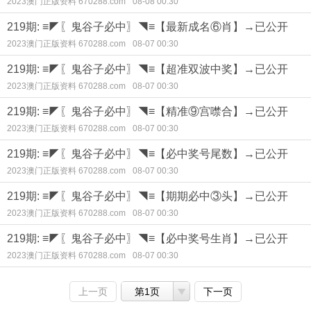
2023澳门正版资料 670288.com
08-08 00:30
219期: ≡◤〖鬼谷子必中〗◥≡【最新成名⑥肖】→已公开
2023澳门正版资料 670288.com
08-07 00:30
219期: ≡◤〖鬼谷子必中〗◥≡【超准双波中奖】→已公开
2023澳门正版资料 670288.com
08-07 00:30
219期: ≡◤〖鬼谷子必中〗◥≡【精准⑨宫噤合】→已公开
2023澳门正版资料 670288.com
08-07 00:30
219期: ≡◤〖鬼谷子必中〗◥≡【必中奖号尾数】→已公开
2023澳门正版资料 670288.com
08-07 00:30
219期: ≡◤〖鬼谷子必中〗◥≡【期期必中③头】→已公开
2023澳门正版资料 670288.com
08-07 00:30
219期: ≡◤〖鬼谷子必中〗◥≡【必中奖号生肖】→已公开
2023澳门正版资料 670288.com
08-07 00:30
上一页
第1页
下一页